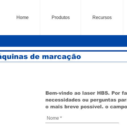
Home
Produtos
Recursos
áquinas de marcação
 HBS-810A para laser
Bem-vindo ao laser HBS. Por fa
aser
necessidades ou perguntas pa
o mais breve possível. o campo