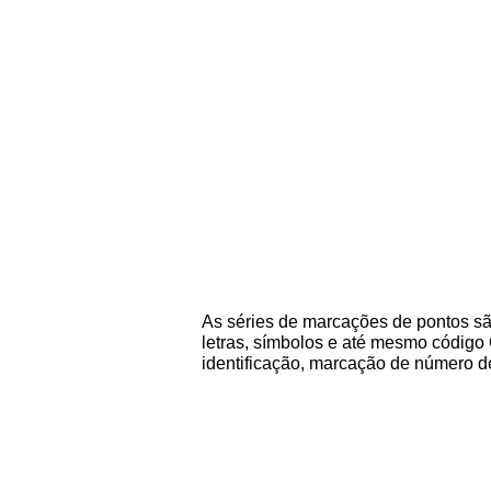
Introdução à série
As séries de marcações de pontos sã
letras, símbolos e até mesmo código 
identificação, marcação de número de
Características do produ