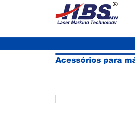
Acessórios para m
Modelo: Grampo giratório
Grampo giratório HBS-810A para l